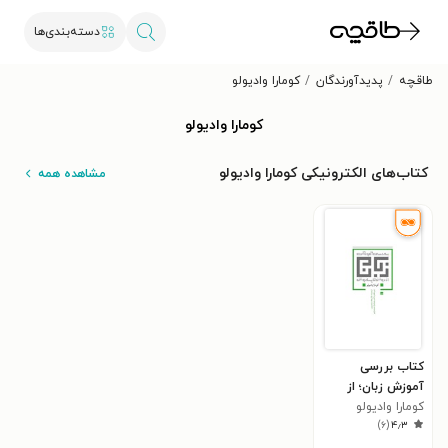
دسته‌بندی‌ها
طاقچه
پدیدآورندگان
کومارا وادیولو
کومارا وادیولو
کتاب‌های الکترونیکی کومارا وادیولو
مشاهده همه
کتاب بررسی
آموزش زبان؛ از
کومارا وادیولو
روش تا پساروش
)
۶
(
۴٫۳