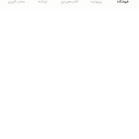
فروشگاه
بی‌نهایت
کتاب‌های من
نوشته
حساب کاربری
دانلود اپلیکیشن طاقچه
... موارد دیگر
مشاهدهٔ دیگر نسخه‌های طاقچه