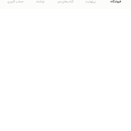
فروشگاه
بی‌نهایت
کتاب‌های من
نوشته
حساب کاربری
دانلود اپلیکیشن طاقچه
... موارد دیگر
مشاهدهٔ دیگر نسخه‌های طاقچه