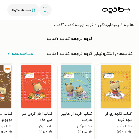
دسته‌بندی‌ها
طاقچه
پدیدآورندگان
گروه ترجمه کتاب آفتاب
گروه ترجمه کتاب آفتاب
کتاب‌های الکترونیکی گروه ترجمه کتاب آفتاب
مشاهده همه
کتاب نگهداری از
کتاب خرید از هایپر
کتاب اخم کردن سر
کتاب سوا
بچه گربه
مارکت
میز غذا
کوچولو
نادیا برکن
نادیا برکن
نادیا برکن
نادیا برک
۴
(
۴٫۳
)
۶
(
۵٫۰
)
۹
(
۴٫۸
)
۳
(
۴٫۷