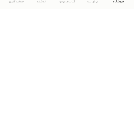
فروشگاه
بی‌نهایت
کتاب‌های من
نوشته
حساب کاربری
دانلود اپلیکیشن طاقچه
... موارد دیگر
مشاهدهٔ دیگر نسخه‌های طاقچه