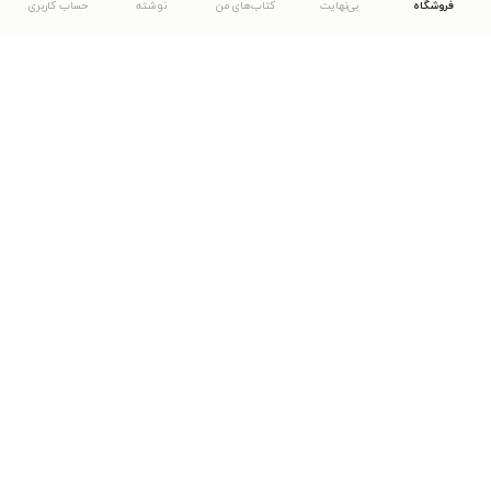
فروشگاه
بی‌نهایت
کتاب‌های من
نوشته
حساب کاربری
دانلود اپلیکیشن طاقچه
... موارد دیگر
مشاهدهٔ دیگر نسخه‌های طاقچه