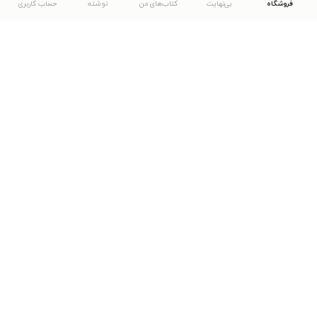
فروشگاه
بی‌نهایت
کتاب‌های من
نوشته
حساب کاربری
دانلود اپلیکیشن طاقچه
... موارد دیگر
مشاهدهٔ دیگر نسخه‌های طاقچه