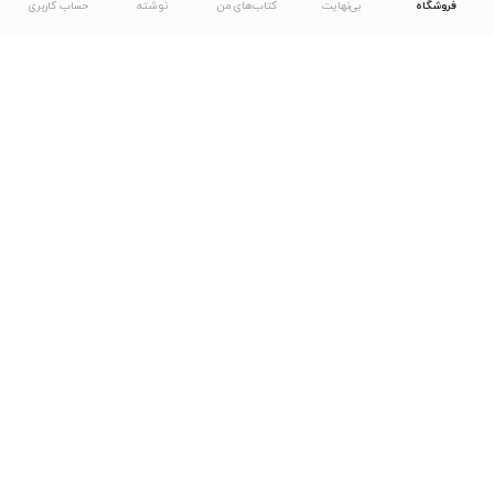
فروشگاه
بی‌نهایت
کتاب‌های من
نوشته
حساب کاربری
دانلود اپلیکیشن طاقچه
... موارد دیگر
مشاهدهٔ دیگر نسخه‌های طاقچه