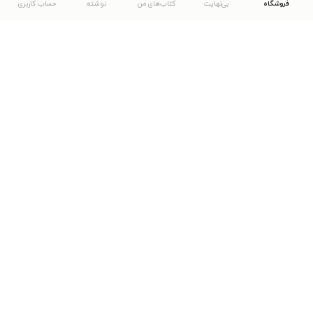
فروشگاه
بی‌نهایت
کتاب‌های من
نوشته
حساب کاربری
دانلود اپلیکیشن طاقچه
... موارد دیگر
مشاهدهٔ دیگر نسخه‌های طاقچه