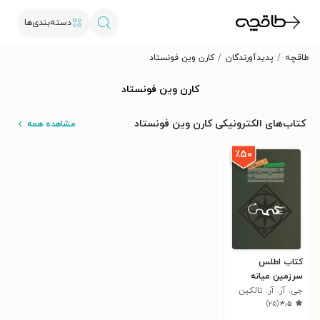
دسته‌بندی‌ها
طاقچه
پدیدآورندگان
کارن وین فونستاد
کارن وین فونستاد
کتاب‌های الکترونیکی کارن وین فونستاد
مشاهده همه
٪۵۰
کتاب اطلس
سرزمین میانه
جی. آر. آر. تالکین
)
۲۵
(
۳٫۵