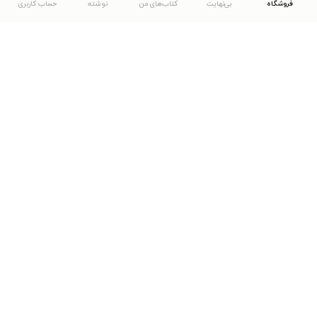
فروشگاه
بی‌نهایت
کتاب‌های من
نوشته
حساب کاربری
دانلود اپلیکیشن طاقچه
... موارد دیگر
مشاهدهٔ دیگر نسخه‌های طاقچه