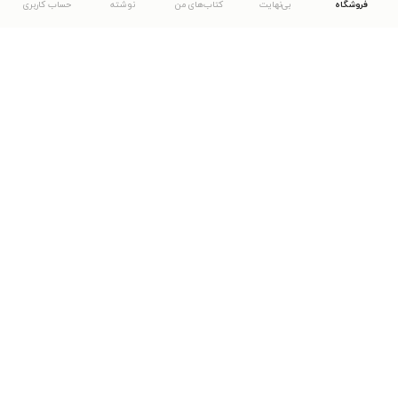
فروشگاه
بی‌نهایت
کتاب‌های من
نوشته
حساب کاربری
دانلود اپلیکیشن طاقچه
... موارد دیگر
مشاهدهٔ دیگر نسخه‌های طاقچه