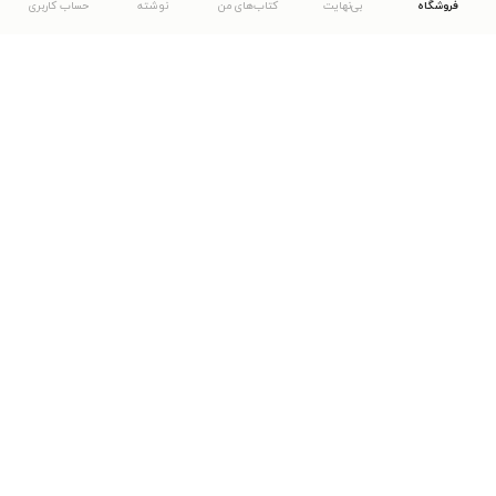
فروشگاه
بی‌نهایت
کتاب‌های من
نوشته
حساب کاربری
دانلود اپلیکیشن طاقچه
... موارد دیگر
مشاهدهٔ دیگر نسخه‌های طاقچه