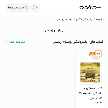
دسته‌بندی‌ها
طاقچه
پدیدآورندگان
ویلیام زینسر
ویلیام زینسر
کتاب‌های الکترونیکی ویلیام زینسر
مشاهده همه
کتاب همشهری
داستان ـ شماره ۷۰
ـ مهر ۹۵
قاسم غنی
)
۲
(
۳٫۰