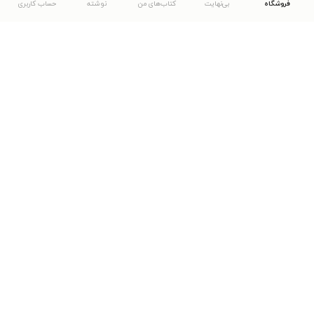
فروشگاه
بی‌نهایت
کتاب‌های من
نوشته
حساب کاربری
دانلود اپلیکیشن طاقچه
... موارد دیگر
مشاهدهٔ دیگر نسخه‌های طاقچه