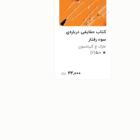
کتاب حقایقی درباره‌ی
سوء رفتار
مارک ج کیتلسون
)
۲
(
۵٫۰
۴۴,۰۰۰
ت