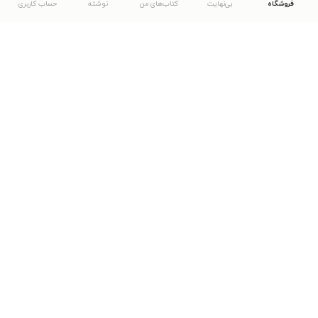
فروشگاه
بی‌نهایت
کتاب‌های من
نوشته
حساب کاربری
دانلود اپلیکیشن طاقچه
... موارد دیگر
مشاهدهٔ دیگر نسخه‌های طاقچه