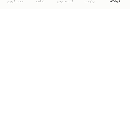
فروشگاه
بی‌نهایت
کتاب‌های من
نوشته
حساب کاربری
دانلود اپلیکیشن طاقچه
... موارد دیگر
مشاهدهٔ دیگر نسخه‌های طاقچه