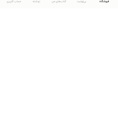
فروشگاه
بی‌نهایت
کتاب‌های من
نوشته
حساب کاربری
دانلود اپلیکیشن طاقچه
... موارد دیگر
مشاهدهٔ دیگر نسخه‌های طاقچه