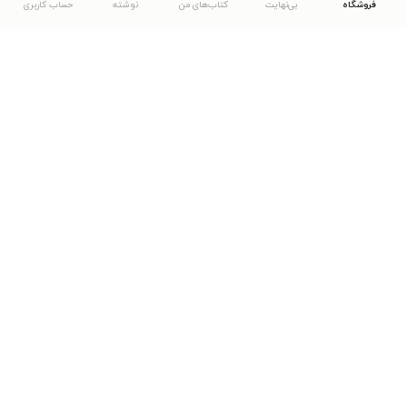
فروشگاه
بی‌نهایت
کتاب‌های من
نوشته
حساب کاربری
دانلود اپلیکیشن طاقچه
... موارد دیگر
مشاهدهٔ دیگر نسخه‌های طاقچه