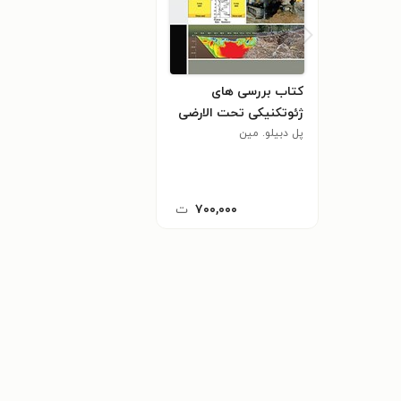
کتاب بررسی های
ژئوتکنیکی تحت الارضی
پل دبیلو. مین
۷۰۰,۰۰۰
ت