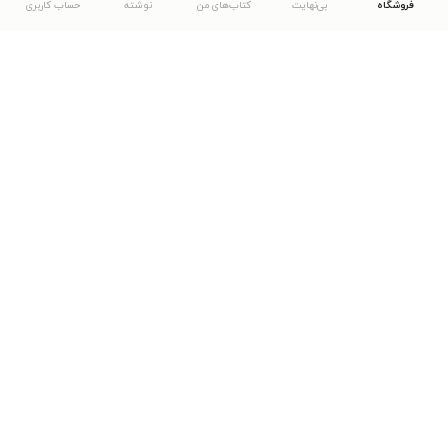
فروشگاه
بی‌نهایت
کتاب‌های من
نوشته
حساب کاربری
دانلود اپلیکیشن طاقچه
... موارد دیگر
مشاهدهٔ دیگر نسخه‌های طاقچه