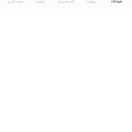
فروشگاه
بی‌نهایت
کتاب‌های من
نوشته
حساب کاربری
دانلود اپلیکیشن طاقچه
... موارد دیگر
مشاهدهٔ دیگر نسخه‌های طاقچه