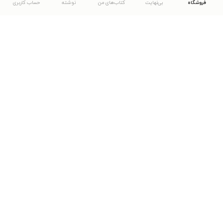
فروشگاه
بی‌نهایت
کتاب‌های من
نوشته
حساب کاربری
دانلود اپلیکیشن طاقچه
... موارد دیگر
مشاهدهٔ دیگر نسخه‌های طاقچه