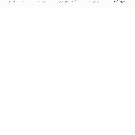
فروشگاه
بی‌نهایت
کتاب‌های من
نوشته
حساب کاربری
دانلود اپلیکیشن طاقچه
... موارد دیگر
مشاهدهٔ دیگر نسخه‌های طاقچه