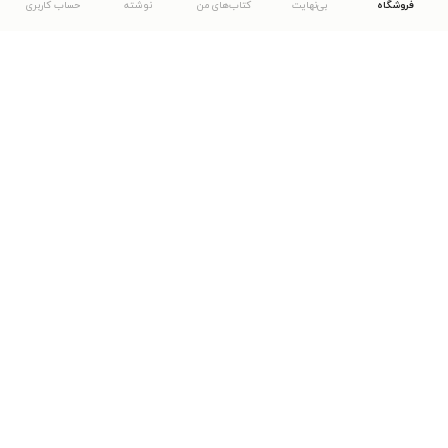
فروشگاه
بی‌نهایت
کتاب‌های من
نوشته
حساب کاربری
دانلود اپلیکیشن طاقچه
... موارد دیگر
مشاهدهٔ دیگر نسخه‌های طاقچه