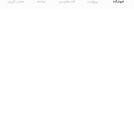
فروشگاه
بی‌نهایت
کتاب‌های من
نوشته
حساب کاربری
دانلود اپلیکیشن طاقچه
... موارد دیگر
مشاهدهٔ دیگر نسخه‌های طاقچه