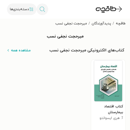
دسته‌بندی‌ها
طاقچه
پدیدآورندگان
میرحجت نجفی نسب
میرحجت نجفی نسب
کتاب‌های الکترونیکی میرحجت نجفی نسب
مشاهده همه
کتاب اﻗﺘﺼﺎد
ﺑﯿﻤﺎرﺳﺘﺎن
آ. ﻫﺮی اﯾﺴﻮاﻧﺘﻮ