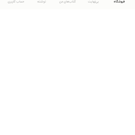
فروشگاه
بی‌نهایت
کتاب‌های من
نوشته
حساب کاربری
دانلود اپلیکیشن طاقچه
... موارد دیگر
مشاهدهٔ دیگر نسخه‌های طاقچه