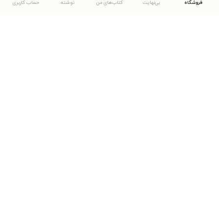
فروشگاه
بی‌نهایت
کتاب‌های من
نوشته
حساب کاربری
دانلود اپلیکیشن طاقچه
... موارد دیگر
مشاهدهٔ دیگر نسخه‌های طاقچه