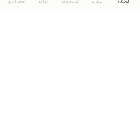
فروشگاه
بی‌نهایت
کتاب‌های من
نوشته
حساب کاربری
دانلود اپلیکیشن طاقچه
... موارد دیگر
مشاهدهٔ دیگر نسخه‌های طاقچه