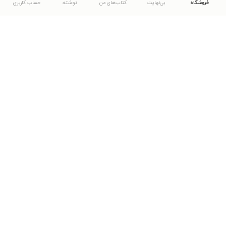
فروشگاه
بی‌نهایت
کتاب‌های من
نوشته
حساب کاربری
دانلود اپلیکیشن طاقچه
... موارد دیگر
مشاهدهٔ دیگر نسخه‌های طاقچه