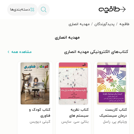
دسته‌بندی‌ها
طاقچه
پدیدآورندگان
مهدیه انصاری
مهدیه انصاری
کتاب‌های الکترونیکی مهدیه انصاری
مشاهده همه
کتاب کاربست
کتاب نظریه
کتاب کودک و
درمان سیستمیک
سیستم های
فناوری
یکپارچه
ویلیام پی. راسل
خانواده به زبان
بتانی سی. ساپس
کیتی دیویس
ساده