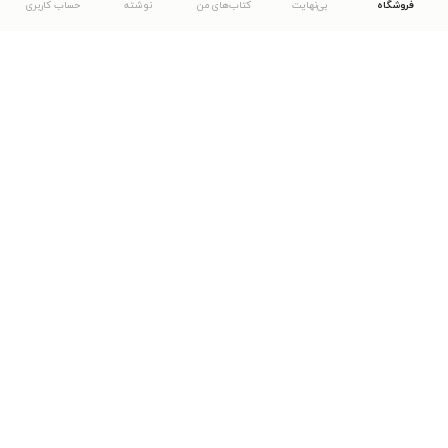
فروشگاه
بی‌نهایت
کتاب‌های من
نوشته
حساب کاربری
دانلود اپلیکیشن طاقچه
... موارد دیگر
مشاهدهٔ دیگر نسخه‌های طاقچه