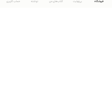
فروشگاه
بی‌نهایت
کتاب‌های من
نوشته
حساب کاربری
دانلود اپلیکیشن طاقچه
... موارد دیگر
مشاهدهٔ دیگر نسخه‌های طاقچه