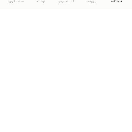
فروشگاه
بی‌نهایت
کتاب‌های من
نوشته
حساب کاربری
دانلود اپلیکیشن طاقچه
... موارد دیگر
مشاهدهٔ دیگر نسخه‌های طاقچه