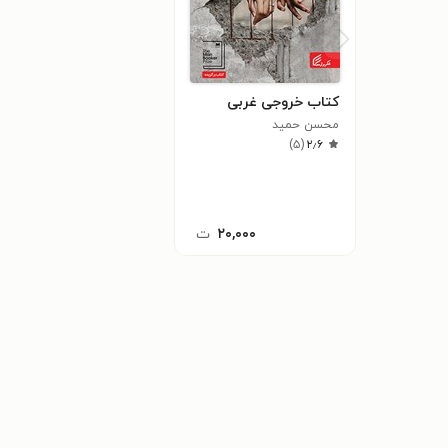
کتاب خروجی غربی
محسن حمید
)
۵
(
۲٫۶
۲۰,۰۰۰
ت