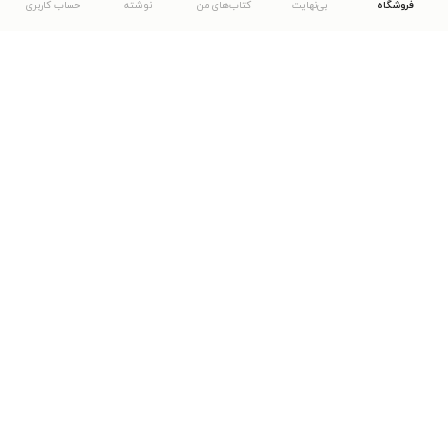
فروشگاه
بی‌نهایت
کتاب‌های من
نوشته
حساب کاربری
دانلود اپلیکیشن طاقچه
... موارد دیگر
مشاهدهٔ دیگر نسخه‌های طاقچه