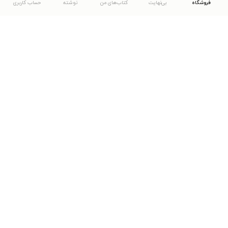
فروشگاه
بی‌نهایت
کتاب‌های من
نوشته
حساب کاربری
دانلود اپلیکیشن طاقچه
... موارد دیگر
مشاهدهٔ دیگر نسخه‌های طاقچه