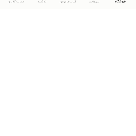
فروشگاه
بی‌نهایت
کتاب‌های من
نوشته
حساب کاربری
دانلود اپلیکیشن طاقچه
... موارد دیگر
مشاهدهٔ دیگر نسخه‌های طاقچه