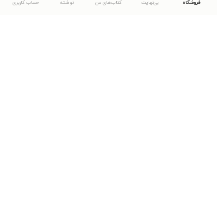
فروشگاه
بی‌نهایت
کتاب‌های من
نوشته
حساب کاربری
دانلود اپلیکیشن طاقچه
... موارد دیگر
مشاهدهٔ دیگر نسخه‌های طاقچه