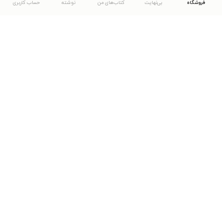
فروشگاه
بی‌نهایت
کتاب‌های من
نوشته
حساب کاربری
دانلود اپلیکیشن طاقچه
... موارد دیگر
مشاهدهٔ دیگر نسخه‌های طاقچه