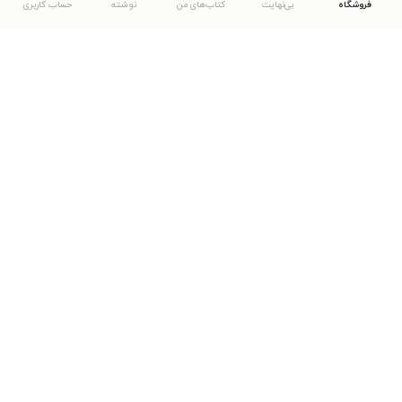
فروشگاه
بی‌نهایت
کتاب‌های من
نوشته
حساب کاربری
دانلود اپلیکیشن طاقچه
... موارد دیگر
مشاهدهٔ دیگر نسخه‌های طاقچه