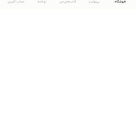
فروشگاه
بی‌نهایت
کتاب‌های من
نوشته
حساب کاربری
دانلود اپلیکیشن طاقچه
... موارد دیگر
مشاهدهٔ دیگر نسخه‌های طاقچه