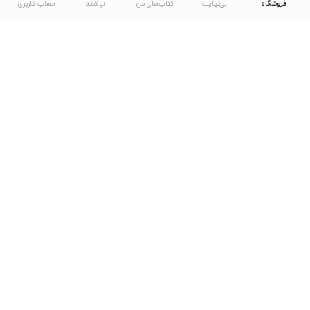
فروشگاه
بی‌نهایت
کتاب‌های من
نوشته
حساب کاربری
دانلود اپلیکیشن طاقچه
... موارد دیگر
مشاهدهٔ دیگر نسخه‌های طاقچه