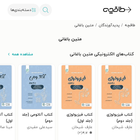
دسته‌بندی‌ها
طاقچه
پدیدآورندگان
متین باغانی
متین باغانی
کتاب‌های الکترونیکی متین باغانی
مشاهده همه
کتاب فیزیولوژی
کتاب فیزیولوژی
کتاب آناتومی (جلد
کتاب آن
(جلد دوم)
(جلد اول)
دوم)
اول)
عارف شیخان
عارف شیخان
سیدعلی مفیدی
مینا صا
)
۳
(
۴٫۷