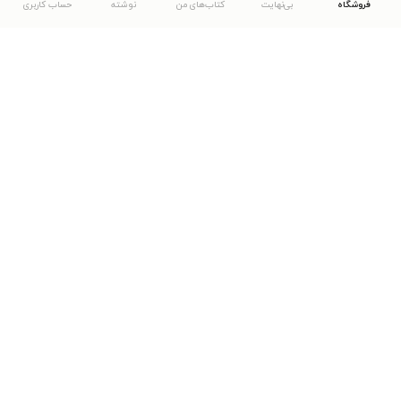
فروشگاه
بی‌نهایت
کتاب‌های من
نوشته
حساب کاربری
دانلود اپلیکیشن طاقچه
... موارد دیگر
مشاهدهٔ دیگر نسخه‌های طاقچه