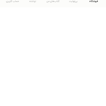
فروشگاه
بی‌نهایت
کتاب‌های من
نوشته
حساب کاربری
دانلود اپلیکیشن طاقچه
... موارد دیگر
مشاهدهٔ دیگر نسخه‌های طاقچه