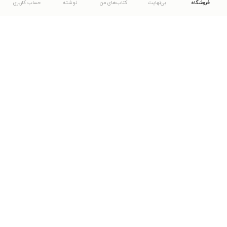
فروشگاه
بی‌نهایت
کتاب‌های من
نوشته
حساب کاربری
دانلود اپلیکیشن طاقچه
... موارد دیگر
مشاهدهٔ دیگر نسخه‌های طاقچه