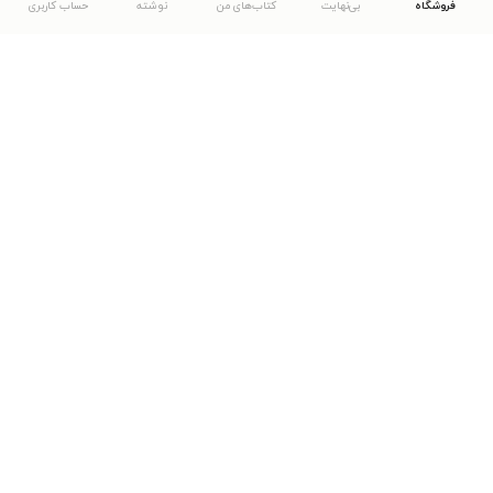
فروشگاه
بی‌نهایت
کتاب‌های من
نوشته
حساب کاربری
دانلود اپلیکیشن طاقچه
... موارد دیگر
مشاهدهٔ دیگر نسخه‌های طاقچه