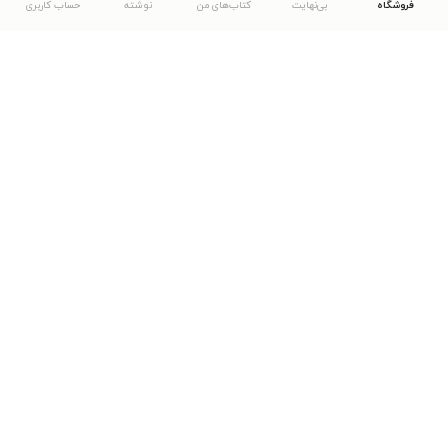
فروشگاه
بی‌نهایت
کتاب‌های من
نوشته
حساب کاربری
دانلود اپلیکیشن طاقچه
... موارد دیگر
مشاهدهٔ دیگر نسخه‌های طاقچه