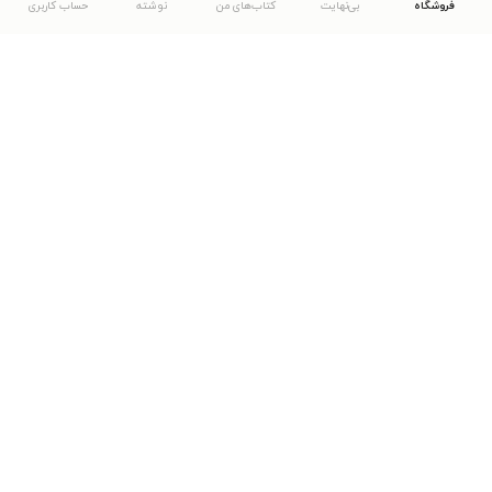
فروشگاه
بی‌نهایت
کتاب‌های من
نوشته
حساب کاربری
دانلود اپلیکیشن طاقچه
... موارد دیگر
مشاهدهٔ دیگر نسخه‌های طاقچه