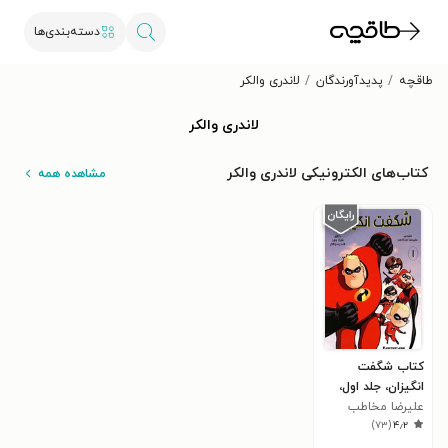
دسته‌بندی‌ها
طاقچه
پدیدآورندگان
لاندری والکر
لاندری والکر
کتاب‌های الکترونیکی لاندری والکر
مشاهده همه
کتاب شگفت
انگیزان، جلد اول،
شماره اول
علیرضا مخاطب
)
۷۳
(
۴٫۲