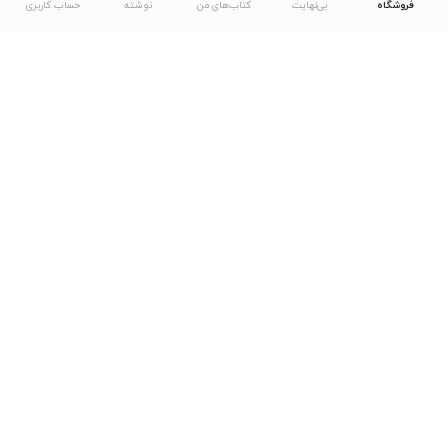
فروشگاه
بی‌نهایت
کتاب‌های من
نوشته
حساب کاربری
دانلود اپلیکیشن طاقچه
... موارد دیگر
مشاهدهٔ دیگر نسخه‌های طاقچه