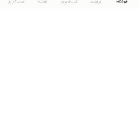
فروشگاه
بی‌نهایت
کتاب‌های من
نوشته
حساب کاربری
دانلود اپلیکیشن طاقچه
... موارد دیگر
مشاهدهٔ دیگر نسخه‌های طاقچه