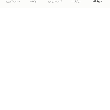
فروشگاه
بی‌نهایت
کتاب‌های من
نوشته
حساب کاربری
دانلود اپلیکیشن طاقچه
... موارد دیگر
مشاهدهٔ دیگر نسخه‌های طاقچه