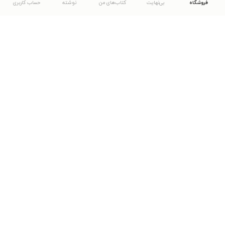
فروشگاه
بی‌نهایت
کتاب‌های من
نوشته
حساب کاربری
دانلود اپلیکیشن طاقچه
... موارد دیگر
مشاهدهٔ دیگر نسخه‌های طاقچه