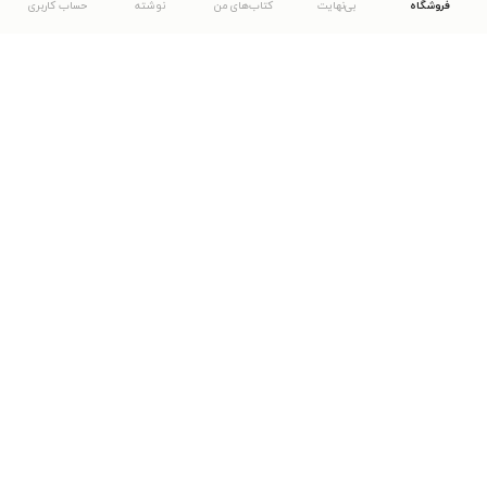
فروشگاه
بی‌نهایت
کتاب‌های من
نوشته
حساب کاربری
دانلود اپلیکیشن طاقچه
... موارد دیگر
مشاهدهٔ دیگر نسخه‌های طاقچه